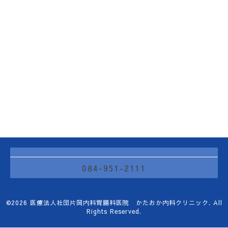
084-951-2111
©2026
医療法人社団片岡内科胃腸科医院 かたおか内科クリニック
. All
Rights Reserved.