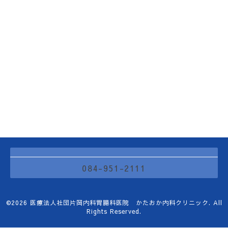
084-951-2111
©2026
医療法人社団片岡内科胃腸科医院 かたおか内科クリニック
. All
Rights Reserved.